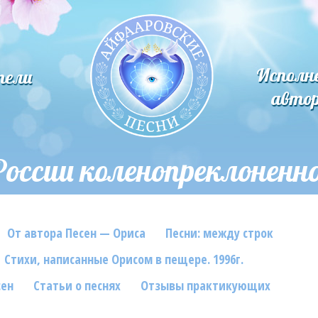
Исполн
тели
авто
России коленопреклоненн
От автора Песен — Ориса
Песни: между строк
Стихи, написанные Орисом в пещере. 1996г.
сен
Статьи о песнях
Отзывы практикующих