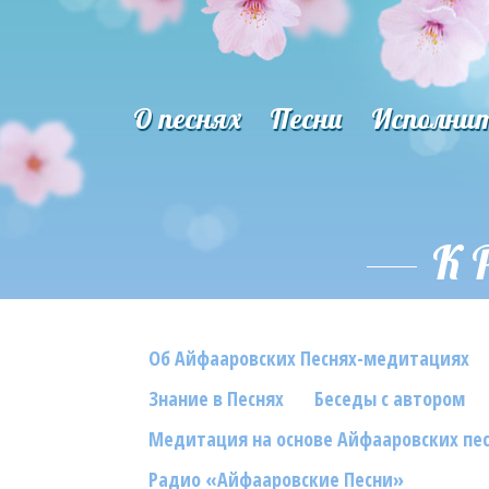
О песнях
Песни
Исполни
К 
Об Айфааровских Песнях-медитациях
Знание в Песнях
Беседы с автором
Медитация на основе Айфааровских пе
Радио «Айфааровские Песни»