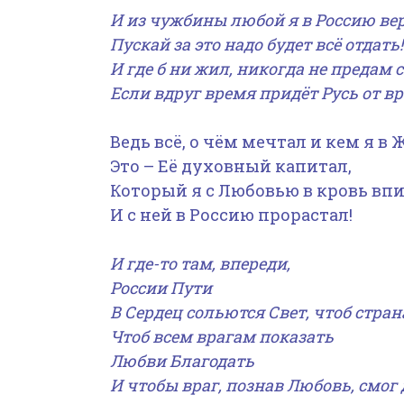
И из чужбины любой я в Россию вер
Пускай за это надо будет всё отдать!
И где б ни жил, никогда не предам 
Если вдруг время придёт Русь от в
Ведь всё, о чём мечтал и кем я в 
Это – Её духовный капитал,
Который я с Любовью в кровь вп
И с ней в Россию прорастал!
И где-то там, впереди,
России Пути
В Сердец сольются Свет, чтоб стран
Чтоб всем врагам показать
Любви Благодать
И чтобы враг, познав Любовь, смог 