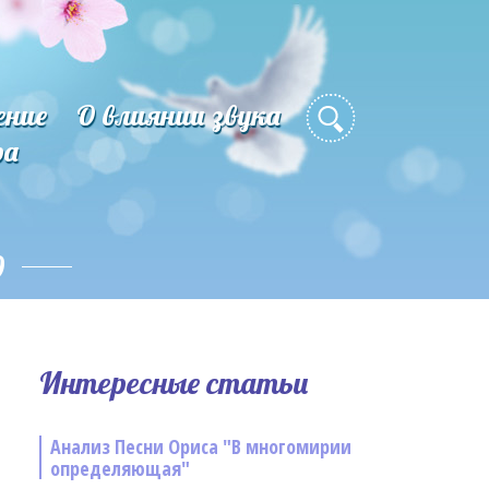
ение
О влиянии звука
ра
о
Интересные статьи
Анализ Песни Ориса "В многомирии
определяющая"