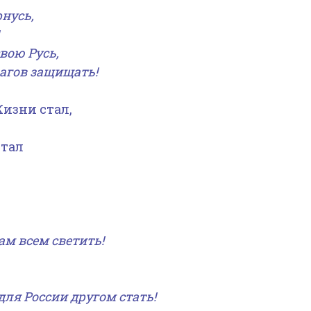
нусь,
свою Русь,
рагов защищать!
Жизни стал,
итал
ам всем светить!
для России другом стать!