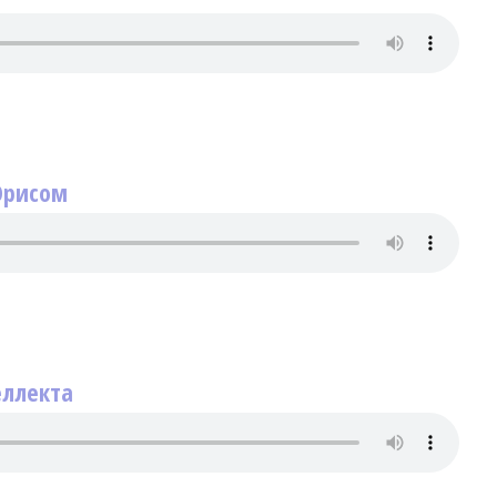
Орисом
еллекта