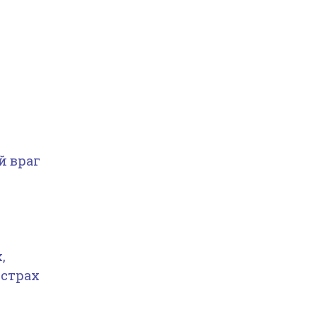
й враг
,
 страх