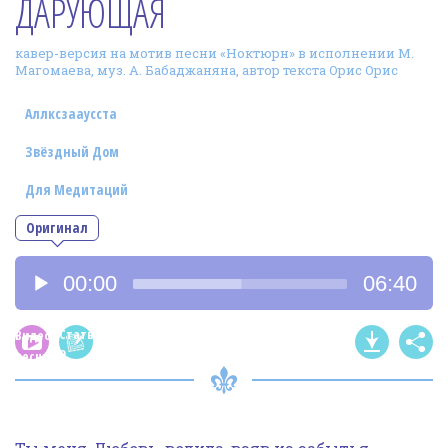
ДАРУЮЩАЯ
Фотогалерея
кавер-версия на мотив песни «Ноктюрн» в исполнении М.
In English
Магомаева, муз. А. Бабаджаняна, автор текста Орис Орис
Видео
Аллксзааусста
Ииссиидиология
Звёздный Дом
Для Медитаций
Номера песен
Оригинал
Аудиоплеер
00:00
06:40
Статья
Видео
о
песни
песне