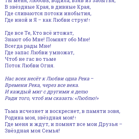
Ты меня, Любовь, водила, взяв из забытья,
В звёздные Края, в дивные Края,
Где сливаются потоки инобытия,
Где иной и Я – как Любви струя!↑
Где все Те, Кто всё итожат,
Знают обо Мне! Помнят обо Мне!
Всегда рады Мне!
Где запас Любви умножат,
Чтоб не гас во тьме
Поток Любви Огня.
Нас всех несёт к Любви одна Река
–
Времени Река, через все века.
И каждый миг с другими я делю
Ради того, чтоб им сказать: «Люблю!»
Тьма исчезнет и воскреснет, в памяти зовя,
Родина моя, звёздная моя!↑
Где меня и ждут, и помнят все мои Друзья –
Звёздная моя Семья!