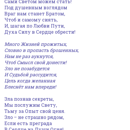
Сами Светом можем стать!
Под душевным взглядом
Враг нам станет Братом,
Чтоб и самому сиять,
И, шагая по Любви Пути,
Духа Силу в Сердце обрести!
Много Жизней прожитых,
Словно в пропасть брошенных,
Нам не раз аукнутся,
Чтоб Смысл свой донести!
Зло не позабудется
И Судьбой рассудится,
Цель когда желанная
Блеснёт нам впереди!
Зла познав секреты,
Мы послужим Свету,
Тьму за Опыт свой ценя.
Зло – не страшно рядом,
Если есть преграда
В Сердце из Души Огня!