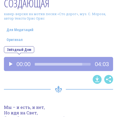
СОЗДАЮЩАЯ
Фотогалерея
кавер-версия на мотив песни «Сто дорог», муз. С. Мороза,
In English
автор текста Орис Орис
Видео
Для Медитаций
Ииссиидиология
Оригинал
Звёздный Дом
Номера песен
Аудиоплеер
00:00
04:03
Мы – и есть, и нет,
Но идя на Свет,