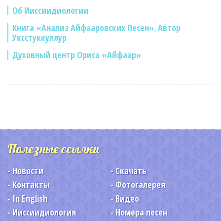
Об Ииссиидиологии
Книга «Анализ Айфааровских Песен». Автор
Уксстуккуллур
Духовный центр Ориса «Айфаар»
Полезные ссылки
Новости
Скачать
Контакты
Фотогалерея
In English
Видео
Ииссиидиология
Номера песен