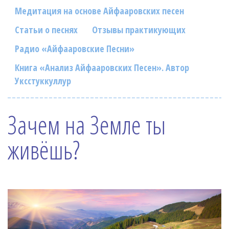
Фотогалерея
Медитация на основе Айфааровских песен
In English
Статьи о песнях
Отзывы практикующих
Радио «Айфааровские Песни»
Видео
Книга «Анализ Айфааровских Песен». Автор
Ииссиидиология
Уксстуккуллур
Номера песен
Зачем на Земле ты
живёшь?