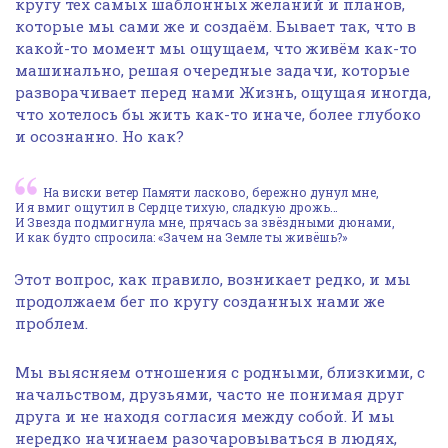
кругу тех самых шаблонных желаний и планов,
которые мы сами же и создаём. Бывает так, что в
какой-то момент мы ощущаем, что живём как-то
машинально, решая очередные задачи, которые
разворачивает перед нами Жизнь, ощущая иногда,
что хотелось бы жить как-то иначе, более глубоко
и осознанно. Но как?
На виски ветер Памяти ласково, бережно дунул мне,
И я вмиг ощутил в Сердце тихую, сладкую дрожь…
И Звезда подмигнула мне, прячась за звёздными дюнами,
И как будто спросила: «Зачем на Земле ты живёшь?»
Этот вопрос, как правило, возникает редко, и мы
продолжаем бег по кругу созданных нами же
проблем.
Мы выясняем отношения с родными, близкими, с
начальством, друзьями, часто не понимая друг
друга и не находя согласия между собой. И мы
нередко начинаем разочаровываться в людях,