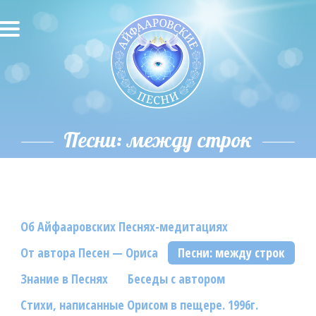
О песнях
Песни
Исполнители
Песни: между строк
Исполнение автора
О влиянии звука
Об Айфааровских Песнях-медитациях
Новости
От автора Песен — Ориса
Песни: между строк
Скачать
Знание в Песнях
Беседы с автором
Контакты
Стихи, написанные Орисом в пещере. 1996г.