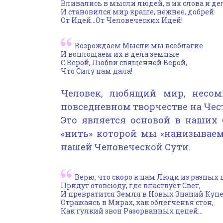
Вливались в мысли людей, в их слова и де
И становился мир краше, нежнее, добрей
От Идей…От Человеческих Идей!
Возрождаем Мысли мы всеблагие
И воплощаем их в дела земные
С Верой, Любви священной Верой,
Что Силу нам дала!
Человек, любящий мир, несом
повседневном творчестве на Чес
Это является основой в наших
«нить» которой мы «нанизываем
нашей Человеческой Сути.
Верю, что скоро к нам Люди из разных 
Придут отовсюду, где властвует Свет,
И превратится Земля в Новых Знаний Купе
Отражаясь в Мирах, как облегченья стон,
Как гулкий звон Разорванных цепей…