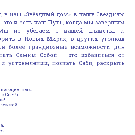
, в наш «Звёздный дом», в нашу Звёздную
ь это и есть наш Путь, когда мы завершим
 Мы не убегаем с нашей планеты, а,
орить в Новых Мирах, в других уголках
ся более грандиозные возможности для
тать Самим Собой – это избавиться от
и устремлений, познать Себя, раскрыть
многоцветных:
в Свет!»
он!
 земной
а,
е,