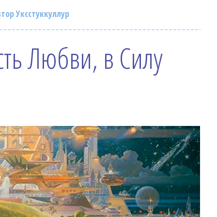
тор Уксстуккуллур
ть Любви, в Силу