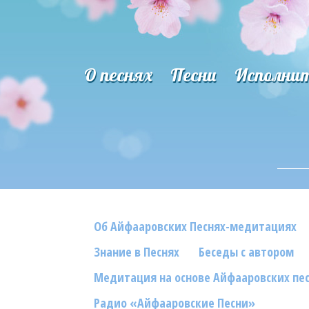
О песнях
Песни
Исполни
Об Айфааровских Песнях-медитациях
Знание в Песнях
Беседы с автором
Медитация на основе Айфааровских пе
Радио «Айфааровские Песни»