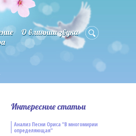
ение
О влиянии звука
ра
Интересные статьи
Анализ Песни Ориса "В многомирии
определяющая"