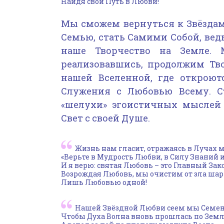
Найдя свой Путь в Любви!
Мы сможем вернуться к Звёздам
Семью, стать Самими Собой, вед
наше Творчество на Земле.
реализовавшись, продолжим Тв
нашей Вселенной, где откроют
Служения с Любовью Всему. С
«шелухи» эгоистичных мыслей 
Свет с своей Душе.
Жизнь нам гласит, отражаясь в Лучах 
«Верьте в Мудрость Любви, в Силу Знаний и 
И я верю: святая Любовь – это Главный Зак
Возрождая Любовь, мы очистим от зла шар
Лишь Любовью одной!
Нашей Звёздной Любви сеем мы Семен
Чтобы Духа Волна вновь прошлась по Земл