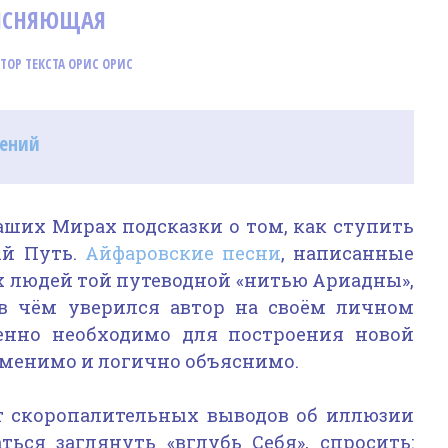
ЪЯСНЯЮЩАЯ
ВТОР ТЕКСТА ОРИС ОРИС
нений
наших Мирах подсказки о том, как ступить
ый Путь.
Айфаровские песни
, написанные
их людей той путеводной «нитью Ариадны»,
 в чём уверился автор на своём личном
енно необходимо для построения новой
рименимо и логично объяснимо.
т скоропалительных выводов об иллюзии
ться заглянуть «вглубь Себя», спросить: