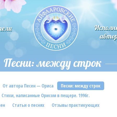
Исполн
тели
авто
Песни: между строк
От автора Песен — Ориса
Песни: между строк
Стихи, написанные Орисом в пещере. 1996г.
сен
Статьи о песнях
Отзывы практикующих