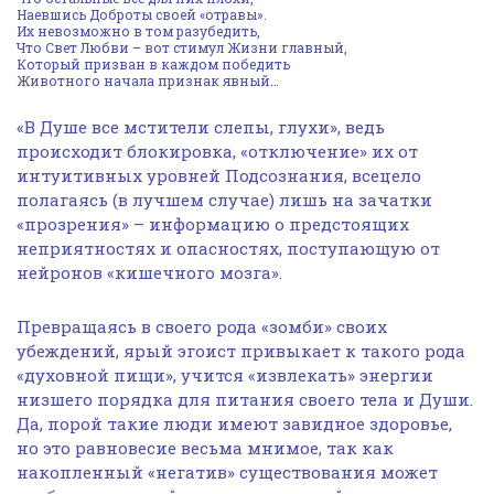
Наевшись Доброты своей «отравы».
Их невозможно в том разубедить,
Что Свет Любви – вот стимул Жизни главный,
Который призван в каждом победить
Животного начала признак явный…
«В Душе все мстители слепы, глухи», ведь
происходит блокировка, «отключение» их от
интуитивных уровней Подсознания, всецело
полагаясь (в лучшем случае) лишь на зачатки
«прозрения» – информацию о предстоящих
неприятностях и опасностях, поступающую от
нейронов «кишечного мозга».
Превращаясь в своего рода «зомби» своих
убеждений, ярый эгоист привыкает к такого рода
«духовной пищи», учится «извлекать» энергии
низшего порядка для питания своего тела и Души.
Да, порой такие люди имеют завидное здоровье,
но это равновесие весьма мнимое, так как
накопленный «негатив» существования может