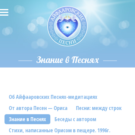
О песнях
Песни
Исполнители
Знание в Песнях
Исполнение автора
О влиянии звука
Об Айфааровских Песнях-медитациях
Новости
От автора Песен — Ориса
Песни: между строк
Скачать
Знание в Песнях
Беседы с автором
Контакты
Стихи, написанные Орисом в пещере. 1996г.