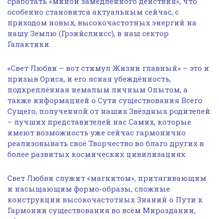
сработать «миной замедленного действия», что
особенно становится актуальным сейчас, с
приходом новых, высокочастотных энергий на
нашу Землю (Грэийслиисс), в наш сектор
Галактики.
«Свет Любви – вот стимул Жизни главный» – это и
призыв Ориса, и его ясная убеждённость,
подкреплённая немалым личным Опытом, а
также информацией о Сути существования Всего
Сущего, полученной от наших Звёздных родителей
– лучших представителей нас Самих, которые
имеют возможность уже сейчас гармонично
реализовывать своё Творчество во благо других в
более развитых космических цивилизациях.
Свет Любви служит «магнитом», притягивающим
и насыщающим формо-образы, сложные
конструкции высокочастотных Знаний о Пути к
Гармонии существования во всём Мироздании,