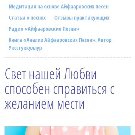
Фотогалерея
Медитация на основе Айфааровских песен
In English
Статьи о песнях
Отзывы практикующих
Радио «Айфааровские Песни»
Видео
Книга «Анализ Айфааровских Песен». Автор
Ииссиидиология
Уксстуккуллур
Номера песен
Свет нашей Любви
способен справиться с
желанием мести