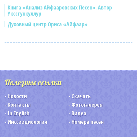
Книга «Анализ Айфааровских Песен». Автор
Уксстуккуллур
Духовный центр Ориса «Айфаар»
Полезные ссылки
Новости
Скачать
Контакты
Фотогалерея
In English
Видео
Ииссиидиология
Номера песен