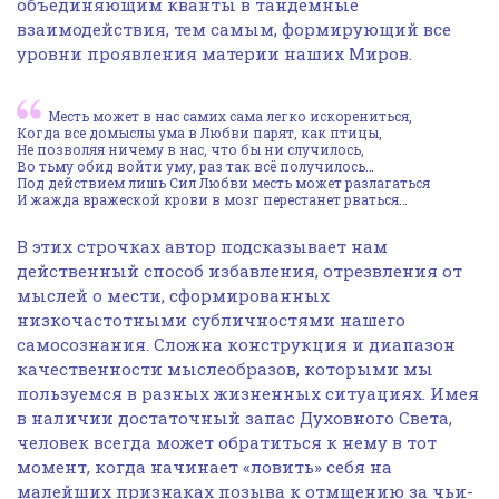
объединяющим кванты в тандемные
взаимодействия, тем самым, формирующий все
уровни проявления материи наших Миров.
Месть может в нас самих сама легко искорениться,
Когда все домыслы ума в Любви парят, как птицы,
Не позволяя ничему в нас, что бы ни случилось,
Во тьму обид войти уму, раз так всё получилось…
Под действием лишь Сил Любви месть может разлагаться
И жажда вражеской крови в мозг перестанет рваться…
В этих строчках автор подсказывает нам
действенный способ избавления, отрезвления от
мыслей о мести, сформированных
низкочастотными субличностями нашего
самосознания. Сложна конструкция и диапазон
качественности мыслеобразов, которыми мы
пользуемся в разных жизненных ситуациях. Имея
в наличии достаточный запас Духовного Света,
человек всегда может обратиться к нему в тот
момент, когда начинает «ловить» себя на
малейших признаках позыва к отмщению за чьи-