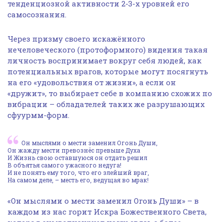
тенденциозной активности 2-3-х уровней его
самосознания.
Через призму своего искажённого
нечеловеческого (протоформного) видения такая
личность воспринимает вокруг себя людей, как
потенциальных врагов, которые могут посягнуть
на его «удовольствия от жизни», а если он
«дружит», то выбирает себе в компанию схожих по
вибрации – обладателей таких же разрушающих
сфуурмм-форм.
Он мыслями о мести заменил Огонь Души,
Он жажду мести превознёс превыше Духа
И Жизнь свою оставшуюся он отдать решил
В объятья самого ужасного недуга!
И не понять ему того, что его злейший враг,
На самом деле, – месть его, ведущая во мрак!
«Он мыслями о мести заменил Огонь Души» – в
каждом из нас горит Искра Божественного Света,