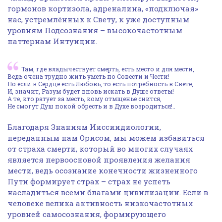
гормонов кортизола, адреналина, «подключая»
нас, устремлённых к Свету, к уже доступным
уровням Подсознания – высокочастотным
паттернам Интуиции.
Там, где владычествует смерть, есть место и для мести,
Ведь очень трудно жить уметь по Совести и Чести!
Но если в Сердце есть Любовь, то есть потребность в Свете,
И, значит, Разум будет вновь искать в Душе ответы!
А те, кто ратует за месть, кому отмщенье снится,
Не смогут Душ покой обресть и в Духе возродиться!..
Благодаря Знаниям Ииссиидиологии,
переданным нам Орисом, мы можем избавиться
от страха смерти, который во многих случаях
является первоосновой проявления желания
мести, ведь осознание конечности жизненного
Пути формирует страх – страх не успеть
насладиться всеми благами цивилизации. Если в
человеке велика активность низкочастотных
уровней самосознания, формирующего