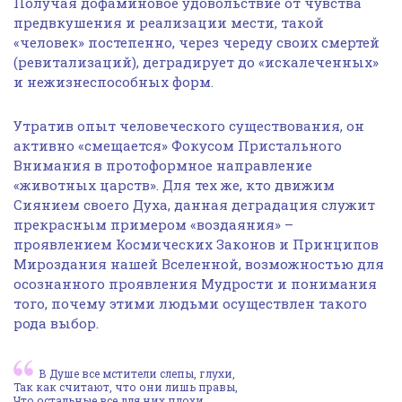
Получая дофаминовое удовольствие от чувства
предвкушения и реализации мести, такой
«человек» постепенно, через череду своих смертей
(ревитализаций), деградирует до «искалеченных»
и нежизнеспособных форм.
Утратив опыт человеческого существования, он
активно «смещается» Фокусом Пристального
Внимания в протоформное направление
«животных царств». Для тех же, кто движим
Сиянием своего Духа, данная деградация служит
прекрасным примером «воздаяния» –
проявлением Космических Законов и Принципов
Мироздания нашей Вселенной, возможностью для
осознанного проявления Мудрости и понимания
того, почему этими людьми осуществлен такого
рода выбор.
В Душе все мстители слепы, глухи,
Так как считают, что они лишь правы,
Что остальные все для них плохи,