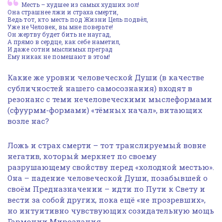
Месть – худшее из самых худших зол!
Она страшнее лжи и страха смерти,
Ведь тот, кто месть под Жизни Цель подвёл,
Уже не Человек, вы мне поверьте!
Он жертву будет бить не наугад,
А прямо в сердце, как себе наметил,
И даже сотни мыслимых преград
Ему никак не помешают в этом!
Какие же уровни человеческой Души (в качестве
субличностей нашего самосознания) входят в
резонанс с теми нечеловеческими мыслеформами
(сфуурмм-формами) «тёмных начал», витающих
возле нас?
Ложь и страх смерти – тот транслируемый вовне
негатив, который меркнет по своему
разрушающему свойству перед «холодной местью».
Она – падение человеческой Души, позабывшей о
своём Предназначении – идти по Пути к Свету и
вести за собой других, пока ещё «не прозревших»,
но интуитивно чувствующих созидательную мощь
Гармонии Мироздания.