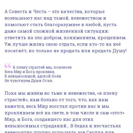
А Совесть и Честь – это качества, которые
возвышают нас над тьмой, невежеством и
помогают стать благоразумнее в любой, пусть
даже самой сложной жизненной ситуации:
ответить на зло добром, пониманием, прощением.
Уж лучше жизнь свою отдать, если кто-то на неё
посягнёт, но только не продать или предать Душу!
В плену страстей мы, поневоле
Весь Мир и Бога прокляня,
В невыносимой, адской боли
Не чувствуем Души Огня.
Пока мы живём во тьме и невежестве, «в плену
страстей», нам больно от того, что, как нам
кажется, весь Мир восстал против нас и мы
проклинаем всё на свете, в том числе и сам «этот»
Мир, и Бога, создавшего нас для этих
невыносимых страданий… В бедах и несчастьях
невероятно трудно услышать зов Сердца или