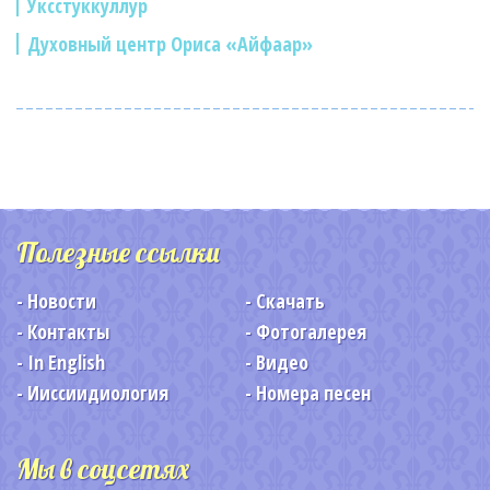
Уксстуккуллур
Духовный центр Ориса «Айфаар»
Полезные ссылки
Новости
Скачать
Контакты
Фотогалерея
In English
Видео
Ииссиидиология
Номера песен
Мы в соцсетях