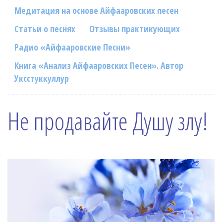
Фотогалерея
Медитация на основе Айфааровских песен
In English
Статьи о песнях
Отзывы практикующих
Радио «Айфааровские Песни»
Видео
Книга «Анализ Айфааровских Песен». Автор
Ииссиидиология
Уксстуккуллур
Номера песен
Не продавайте Душу злу!