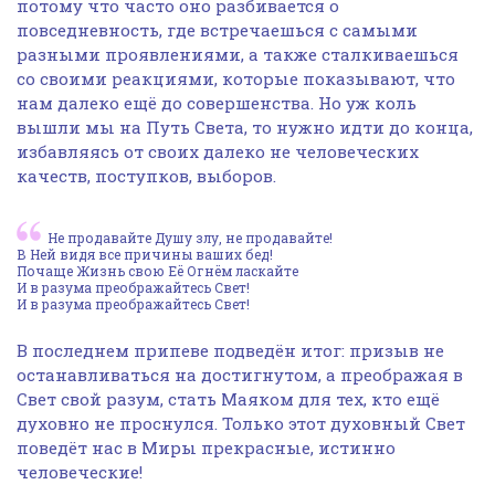
потому что часто оно разбивается о
повседневность, где встречаешься с самыми
разными проявлениями, а также сталкиваешься
со своими реакциями, которые показывают, что
нам далеко ещё до совершенства. Но уж коль
вышли мы на Путь Света, то нужно идти до конца,
избавляясь от своих далеко не человеческих
качеств, поступков, выборов.
Не продавайте Душу злу, не продавайте!
В Ней видя все причины ваших бед!
Почаще Жизнь свою Её Огнём ласкайте
И в разума преображайтесь Свет!
И в разума преображайтесь Свет!
В последнем припеве подведён итог: призыв не
останавливаться на достигнутом, а преображая в
Свет свой разум, стать Маяком для тех, кто ещё
духовно не проснулся. Только этот духовный Свет
поведёт нас в Миры прекрасные, истинно
человеческие!