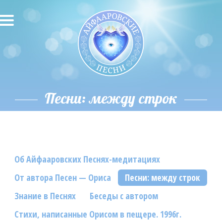
О песнях
Песни
Исполнители
Песни: между строк
Исполнение автора
О влиянии звука
Об Айфааровских Песнях-медитациях
Новости
От автора Песен — Ориса
Песни: между строк
Скачать
Знание в Песнях
Беседы с автором
Контакты
Стихи, написанные Орисом в пещере. 1996г.