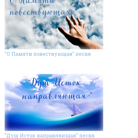
"О Памяти повествующая" песня
"Душ Исток направляющая" песня