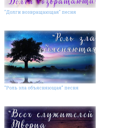
"Долги возвращающая" песня
"Роль зла объясняющая" песня