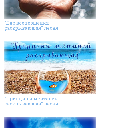
"Дар всепрощения
раскрывающая" песня
"Принципы мечтаний
раскрывающая" песня