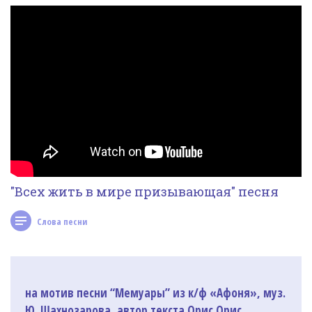
Фотогалерея
In English
Видео
Ииссиидиология
Номера песен
"Всех жить в мире призывающая" песня
Слова песни
на мотив песни “Мемуары” из к/ф «Афоня», муз.
Ю. Шахнозарова, автор текста Орис Орис.