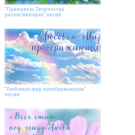
"Принципы Творчества
разъясняющая" песня
"Любовью мир преображающая"
песня