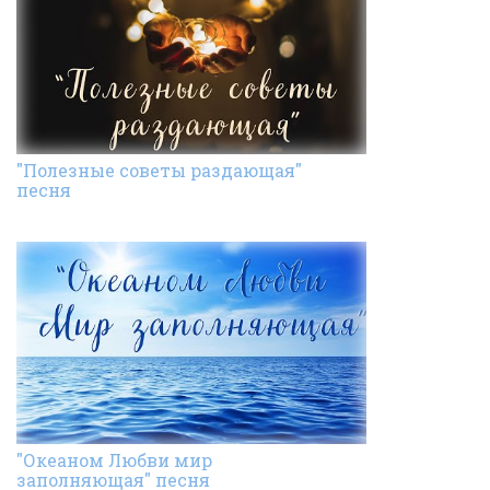
"Полезные советы раздающая"
песня
"Океаном Любви мир
заполняющая" песня