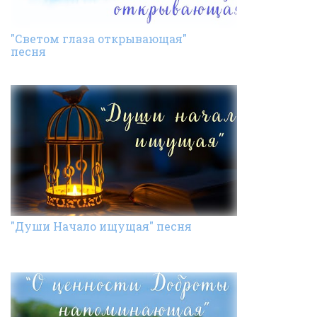
"Светом глаза открывающая"
песня
"Души Начало ищущая" песня