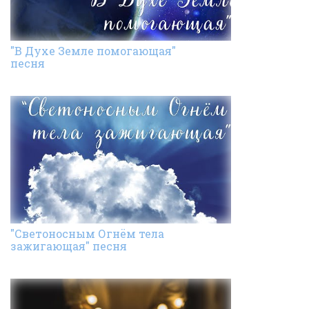
"В Духе Земле помогающая"
песня
"Светоносным Огнём тела
зажигающая" песня