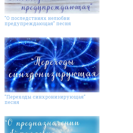
"О последствиях нелюбви
предупреждающая" песня
"Переходы синхронизирующая"
песня