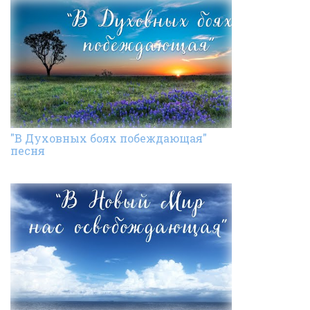
"В Духовных боях побеждающая"
песня