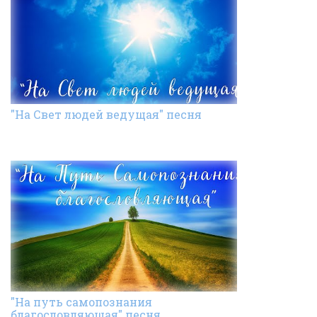
"На Свет людей ведущая" песня
"На путь самопознания
благословляющая" песня