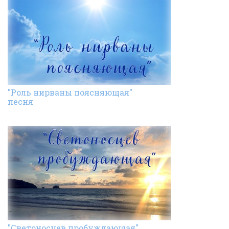
"Роль нирваны поясняющая"
песня
"Светоносцев пробуждающая"