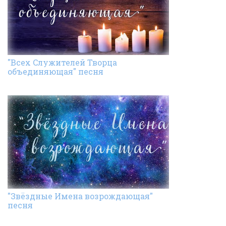
"Всех Cлужителей Творца
объединяющая" песня
"Звёздные Имена возрождающая"
песня