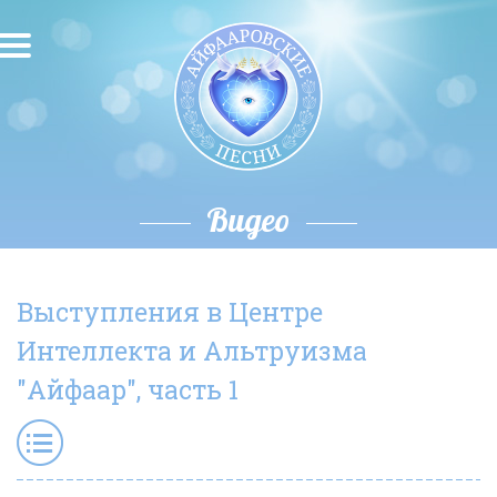
О песнях
Песни
Исполнители
Видео
Исполнение автора
Выступления в Центре
О влиянии звука
Интеллекта и Альтруизма
Новости
"Айфаар", часть 1
Скачать
Контакты