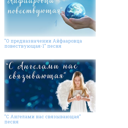
"О предназначении Айфааровца
повествующая-1" песня
"С Ангелами нас связывающая"
песня