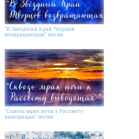
"В Звездный Край Творцов
возвращающая" песня
"Сквозь мрак ночи к Рассвету
выводящая" песня